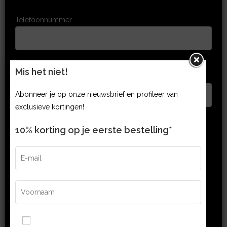
Telefoonnummer
Mis het niet!
Vacature naam
Abonneer je op onze nieuwsbrief en profiteer van
exclusieve kortingen!
10% korting op je eerste bestelling*
Geslacht
mannelijk
vrouwelijk
Upload jouw cv
Ik ga akkoord met de Algemene Voorwaarden en