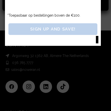
Privacybeleid.
*Toepasbaar op bestellingen boven de €100.
CONTACT
Argonweg 32 1362 AB, Almere The Netherlands
036 785 7777