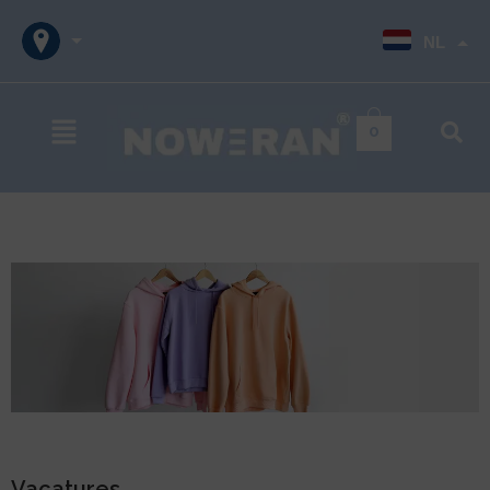
NL
0
Vacatures