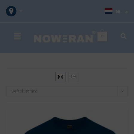
NL
0
Default sorting