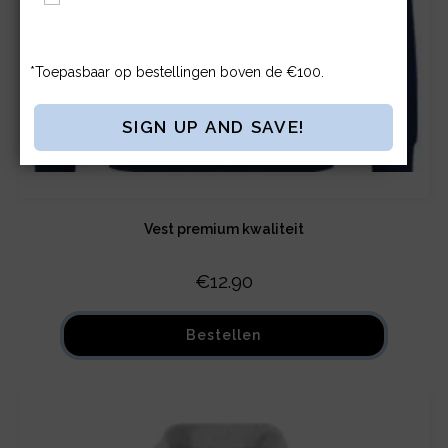
Privacybeleid.
*Toepasbaar op bestellingen boven de €100.
Vest premium kwaliteit
€
12.90
Bestellen