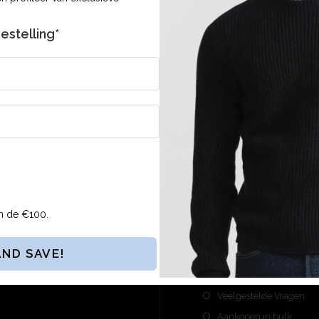
estelling*
mene Voorwaarden en
n de €100.
NOWERAN
Over Noweran
Veelgestelde Vragen
Aankopen in bulk