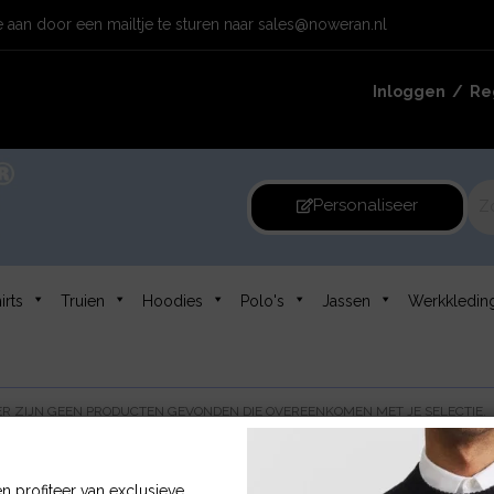
 aan door een mailtje te sturen naar
sales@noweran.nl
Inloggen /
Reg
Personaliseer
irts
Truien
Hoodies
Polo's
Jassen
Werkkledin
R ZIJN GEEN PRODUCTEN GEVONDEN DIE OVEREENKOMEN MET JE SELECTIE.
n profiteer van exclusieve