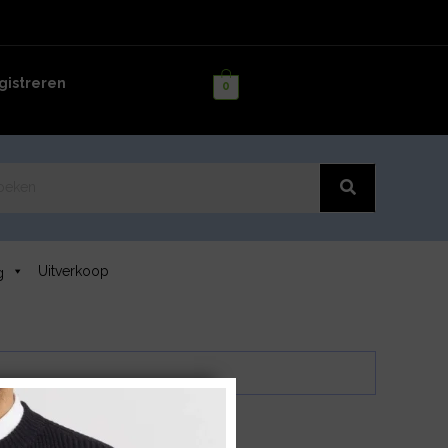
istreren
0
Uitverkoop
g