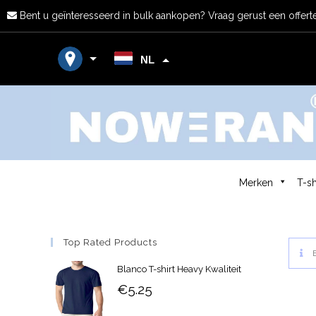
Bent u geïnteresseerd in bulk aankopen? Vraag gerust een offerte
NL
Merken
T-sh
Top Rated Products
E
Blanco T-shirt Heavy Kwaliteit
€
5.25