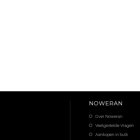
NOWERAN
Over Noweran
Veelgestelde Vragen
Aankopen in bulk