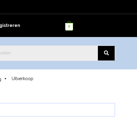
istreren
0
Uitverkoop
g