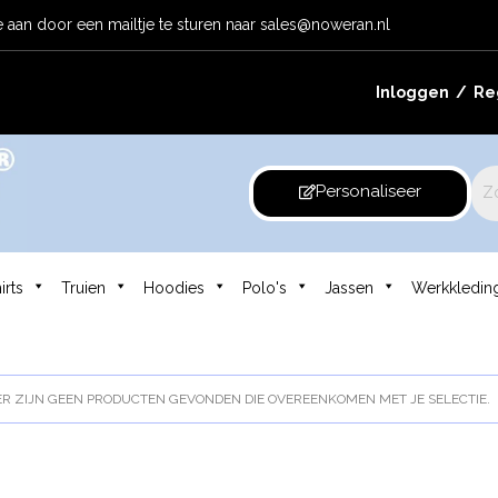
 aan door een mailtje te sturen naar
sales@noweran.nl
Inloggen /
Reg
Personaliseer
irts
Truien
Hoodies
Polo's
Jassen
Werkkledin
R ZIJN GEEN PRODUCTEN GEVONDEN DIE OVEREENKOMEN MET JE SELECTIE.