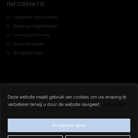
INFORMATIE
Algemene Voorwaarden
Betalingsmogelijkheden
Leveringsinformatie
Retourzendingen
Terugbetalingen
Deze website maakt gebruik van cookies om uw ervaring te
Copyright 2025 - Noweran - Alle Rechten Voorbehouden
verbeteren terwijl u door de website navigeert.
Lees verder
Accepteer alles