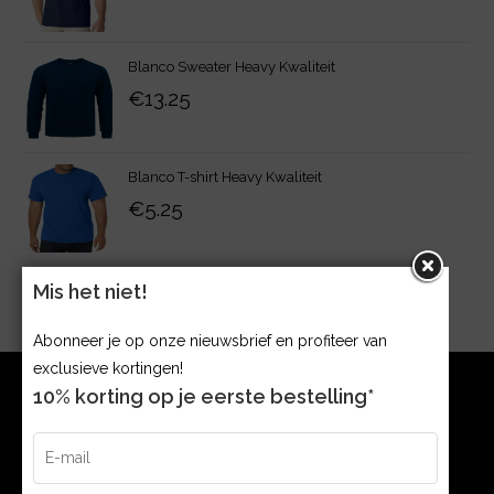
Blanco Sweater Heavy Kwaliteit
€
13.25
Blanco T-shirt Heavy Kwaliteit
€
5.25
Mis het niet!
Abonneer je op onze nieuwsbrief en profiteer van
exclusieve kortingen!
10% korting op je eerste bestelling*
CONTACT
Argonweg 32 1362 AB, Almere The Netherlands