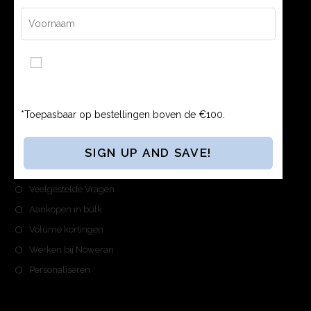
036 785 7777
Ik ga akkoord met de Algemene Voorwaarden en
Privacybeleid.
*Toepasbaar op bestellingen boven de €100.
NOWERAN
Over Noweran
Veelgestelde Vragen
Aankopen in bulk
Volume kortingen
Werken bij Noweran
Personaliseren