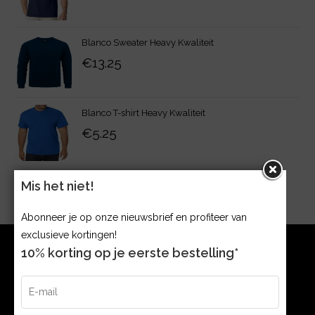
Blanco Sweater Heavy Kwaliteit
€
13.25
Blanco T-shirt Heavy Kwaliteit
€
5.25
Mis het niet!
Abonneer je op onze nieuwsbrief en profiteer van
exclusieve kortingen!
10% korting op je eerste bestelling*
CONTACT
Argonweg 32 1362 AB, Almere The Netherlands