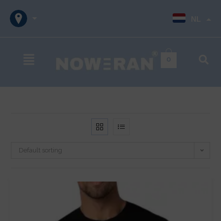
NL
0
Default sorting