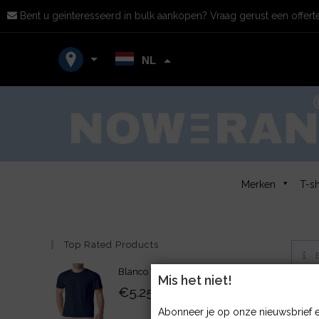
Bent u geïnteresseerd in bulk aankopen? Vraag gerust een offerte
NL
Merken
T-sh
Top Rated Products
E
Blanco T-shirt Heavy Kwaliteit
Mis het niet!
€
5.25
Abonneer je op onze nieuwsbrief e