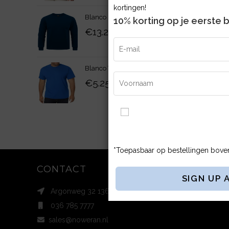
kortingen!
Blanco Sweater Heavy Kwaliteit
10% korting op je eerste b
€
13.25
Blanco T-shirt Heavy Kwaliteit
€
5.25
Ik ga akkoord met de Alge
Privacybeleid.
*Toepasbaar op bestellingen bove
CONTACT
Argonweg 32 1362 AB, Almere The Netherlands
036 785 7777