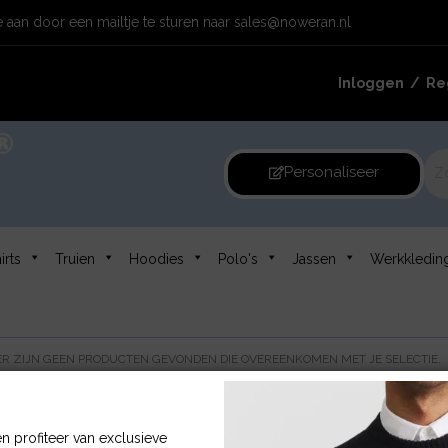
 aan door een mailtje te sturen naar
sales@noweran.nl
Inloggen /
Reg
Personaliseer
irts
Truien
Hoodies
Polo's
Jassen
Werkkledin
R ZIJN GEEN PRODUCTEN GEVONDEN DIE OVEREENKOMEN MET JE SELECTIE.
n profiteer van exclusieve