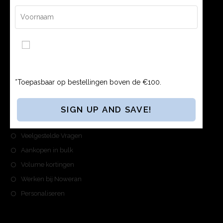
036 785 7777
Ik ga akkoord met de Algemene Voorwaarden en
Privacybeleid.
*Toepasbaar op bestellingen boven de €100.
NOWERAN
Over Noweran
Veelgestelde Vragen
Aankopen in bulk
Volume kortingen
Werken bij Noweran
Personaliseren