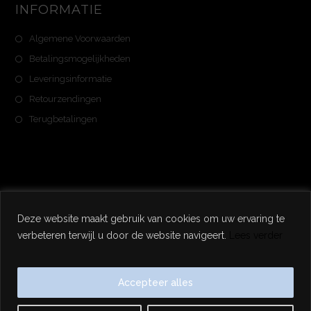
INFORMATIE
Algemene Voorwaarden
Betalingsmogelijkheden
Leveringsinformatie
Retourzendingen
Terugbetalingen
Deze website maakt gebruik van cookies om uw ervaring te
Copyright 2025 - Noweran - Alle Rechten Voorbehouden
verbeteren terwijl u door de website navigeert.
Lees verder
Accepteer alles