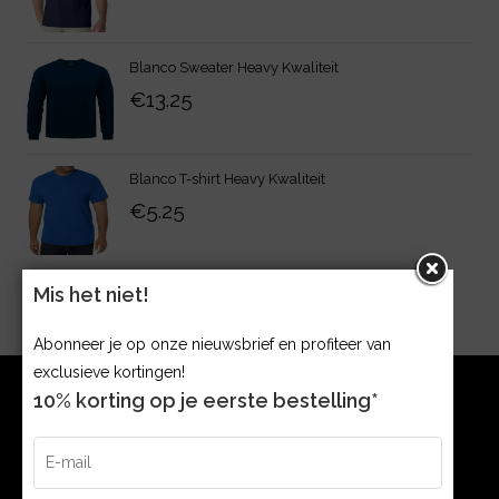
Blanco Sweater Heavy Kwaliteit
€
13.25
Blanco T-shirt Heavy Kwaliteit
€
5.25
Mis het niet!
Abonneer je op onze nieuwsbrief en profiteer van
exclusieve kortingen!
10% korting op je eerste bestelling*
CONTACT
Argonweg 32 1362 AB, Almere The Netherlands