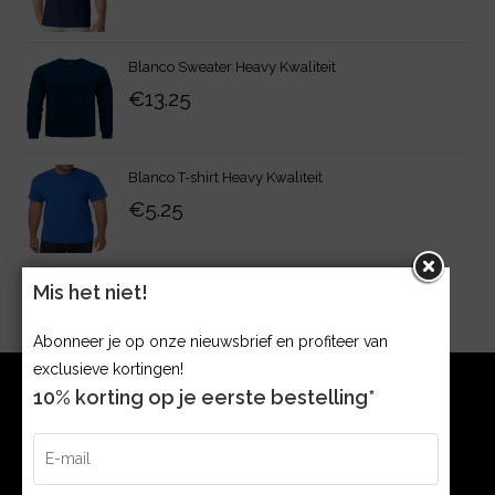
Blanco Sweater Heavy Kwaliteit
€
13.25
Blanco T-shirt Heavy Kwaliteit
€
5.25
Mis het niet!
Abonneer je op onze nieuwsbrief en profiteer van
exclusieve kortingen!
10% korting op je eerste bestelling*
CONTACT
Argonweg 32 1362 AB, Almere The Netherlands