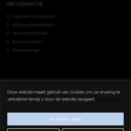
INFORMATIE
Algemene Voorwaarden
Betalingsmogelijkheden
Leveringsinformatie
Retourzendingen
Terugbetalingen
Deze website maakt gebruik van cookies om uw ervaring te
Copyright 2025 - Noweran - Alle Rechten Voorbehouden
verbeteren terwijl u door de website navigeert.
Lees verder
Accepteer alles