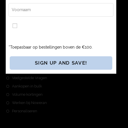
036 785 7777
Ik ga akkoord met de Algemene Voorwaarden en
Privacybeleid.
*Toepasbaar op bestellingen boven de €100.
NOWERAN
Over Noweran
Veelgestelde Vragen
Aankopen in bulk
Volume kortingen
Werken bij Noweran
Personaliseren