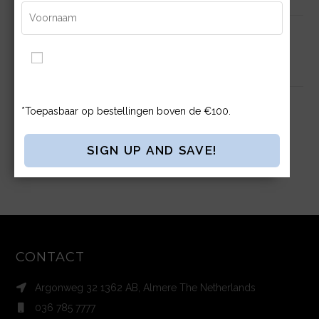
Blanco Sweater Heavy Kwaliteit
€
13.25
Ik ga akkoord met de Algemene Voorwaarden en
Privacybeleid.
Blanco T-shirt Heavy Kwaliteit
*Toepasbaar op bestellingen boven de €100.
€
5.25
CONTACT
Argonweg 32 1362 AB, Almere The Netherlands
036 785 7777