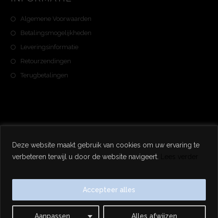
Algemene Voorwaarden
Betalingsmogelijkheden
Leveringsinformatie
Retourzendingen
Terugbetalingen
Deze website maakt gebruik van cookies om uw ervaring te
Copyright 2025 - Noweran - Alle Rechten Voorbehouden
verbeteren terwijl u door de website navigeert.
Lees verder
Accepteer alles
Aanpassen
Alles afwijzen