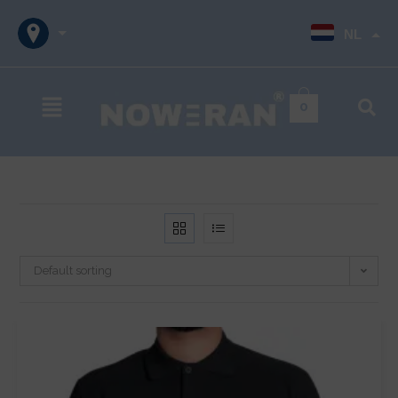
NL
0
Default sorting