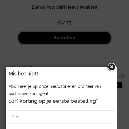
Blanco Polo Shirt Heavy Kwaliteit
€
7.25
Bestellen
Filter By Price
Mis het niet!
PRICE:
€0
—
€10
FILTER
Abonneer je op onze nieuwsbrief en profiteer van
exclusieve kortingen!
10% korting op je eerste bestelling*
Top Rated Products
Blanco T-shirt Heavy Kwaliteit
€
5.25